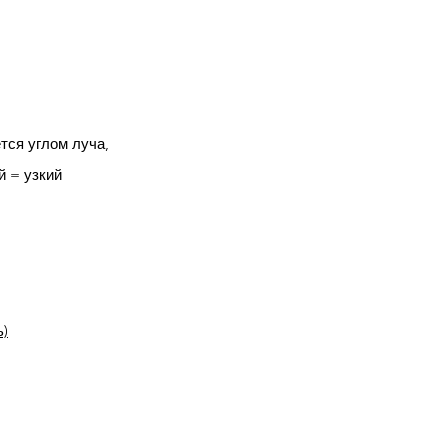
тся углом луча,
й = узкий
ь)