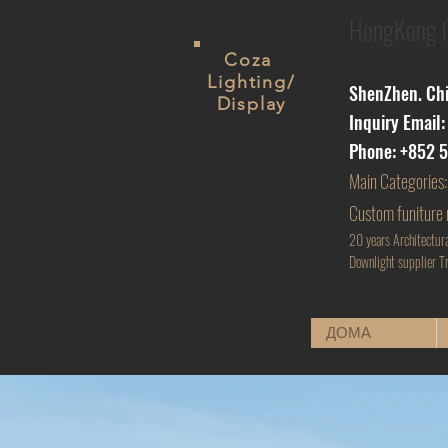
HongKong Co
Coza
Lighting/
ShenZhen. Chin
Display
Inquiry Email
Phone: +852 
Main
Categories:
Custom funiture
20 years Architectur
D
ownlight supplier Tr
ДОМА