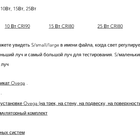
10Вт, 15Вт, 25Вт
10 Вт CRI90
15 Вт CRI80
25 Вт CRI80
жете увидеть S/small/large в имени файла, когда свет регулируе
ньший луч и самый большой луч для тестирования. S/маленьки
 луч
фикат Ovega
.
.
установке Ovega (на трек, на стену, на подвеску, на поверхност
муляторный комплект
чных систем