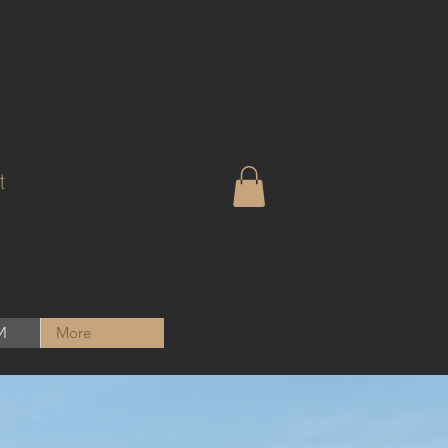
t
И
More