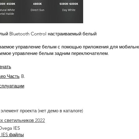
ый Bluetooth Control настраиваемый белый
иваемое управление белым с помощью приложения для мобильно
аемое управление белым задним переключателем.
ачать
део Часть
B.
ксплуатации
элемент проекта (нет демо в каталоге)
ых светильников 2022
Ovega IES
т IES файлы