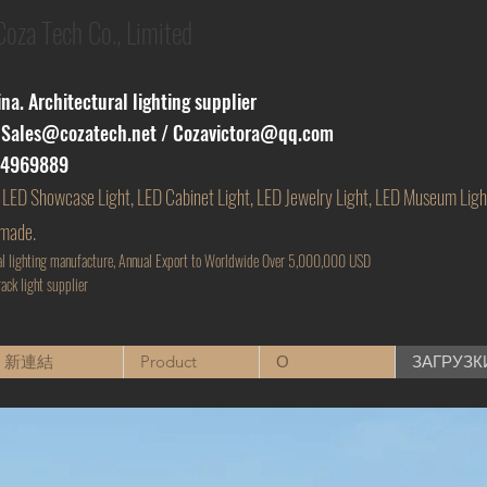
za Tech Co., Limited
a. Architectural lighting supplier
:
Sales@cozatech.net
/
Cozavictora@qq.com
54969889
 LED Showcase Light, LED Cabinet Light, LED Jewelry Light, LED Museum Ligh
 made.
al lighting manufacture, Annual Export to Worldwide Over 5,000,000 USD
ack light supplier
新連結
Product
О
ЗАГРУЗК