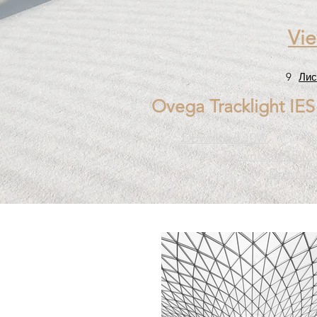
Vi
9
Лис
Ovega Tracklight IES 
Download 10W
Download 15W
Downlo