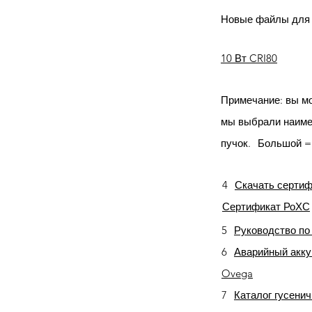
Новые файлы для 
10 Вт CRI80
Примечание: вы мо
мы выбрали наиме
пучок.
Большой =
4
Скачать серти
Сертификат РоХС
5
Руководство по 
6
Аварийный акку
Ovega
7
Каталог гусени