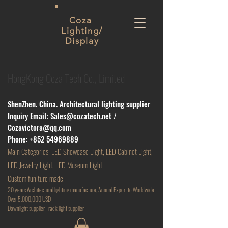
Coza
Lighting/
Display
HongKong Coza Tech Co., Limited
ShenZhen. China. Architectural lighting supplier
Inquiry Email:
Sales@cozatech.net
/
Cozavictora@qq.com
Phone:
+852 54969889
Main
Categories: LED Showcase Light, LED Cabinet Light,
LED Jewelry Light, LED Museum Light
Custom funiture made.
20 years Architectural lighting manufacture, Annual Export to Worldwide
Over 5,000,000 USD
D
ownlight supplier Track light supplier