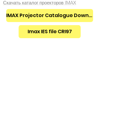
Скачать каталог проекторов IMAX
IMAX Projector Catalogue Download
Imax IES file CRI97
Отправлять ваш запрос
WhatsApp:
+852 549 69889
Электронная почта:
Sales@cozatech.net